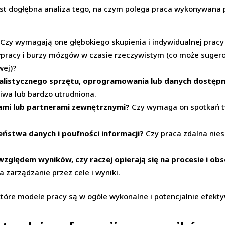
t dogłębna analiza tego, na czym polega praca wykonywana p
Czy wymagają one głębokiego skupienia i indywidualnej pracy 
łpracy i burzy mózgów w czasie rzeczywistym (co może sugero
wej)?
listycznego sprzętu, oprogramowania lub danych dostępny
iwa lub bardzo utrudniona.
entami lub partnerami zewnętrznymi?
Czy wymaga on spotkań tw
ństwa danych i poufności informacji?
Czy praca zdalna nies
zględem wyników, czy raczej opierają się na procesie i obs
zarządzanie przez cele i wyniki.
 które modele pracy są w ogóle wykonalne i potencjalnie efek