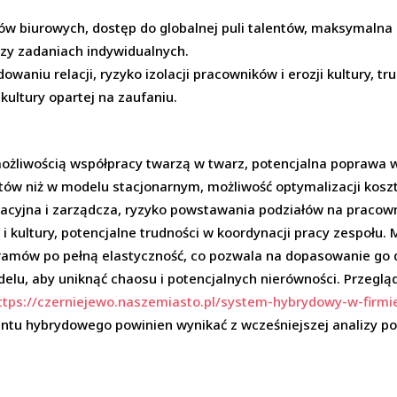
w biurowych, dostęp do globalnej puli talentów, maksymalna 
rzy zadaniach indywidualnych.
waniu relacji, ryzyko izolacji pracowników i erozji kultury, t
 kultury opartej na zaufaniu.
możliwością współpracy twarzą w twarz, potencjalna poprawa w
ntów niż w modelu stacjonarnym, możliwość optymalizacji kosz
acyjna i zarządcza, ryzyko powstawania podziałów na pracown
kultury, potencjalne trudności w koordynacji pracy zespołu. 
mów po pełną elastyczność, co pozwala na dopasowanie go do 
lu, aby uniknąć chaosu i potencjalnych nierówności. Przegląd
ttps://czerniejewo.naszemiasto.pl/system-hybrydowy-w-firmi
ntu hybrydowego powinien wynikać z wcześniejszej analizy potr