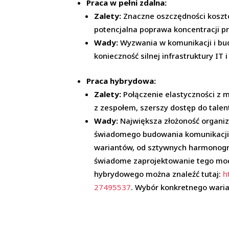
Praca w pełni zdalna:
Zalety:
Znaczne oszczędności kosztó
potencjalna poprawa koncentracji p
Wady:
Wyzwania w komunikacji i budo
konieczność silnej infrastruktury IT i
Praca hybrydowa:
Zalety:
Połączenie elastyczności z 
z zespołem, szerszy dostęp do tale
Wady:
Największa złożoność organiz
świadomego budowania komunikacji i 
wariantów, od sztywnych harmonogra
świadome zaprojektowanie tego mode
hybrydowego można znaleźć tutaj:
h
27495537
. Wybór konkretnego waria