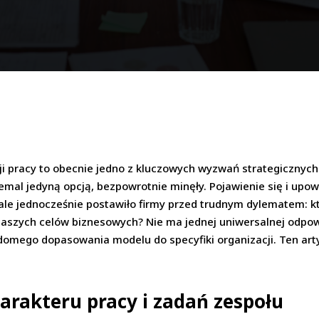
i pracy to obecnie jedno z kluczowych wyzwań strategicznyc
iemal jedyną opcją, bezpowrotnie minęły. Pojawienie się i upo
ale jednocześnie postawiło firmy przed trudnym dylematem: k
i naszych celów biznesowych? Nie ma jednej uniwersalnej odpo
adomego dopasowania modelu do specyfiki organizacji. Ten art
arakteru pracy i zadań zespołu