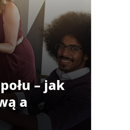
połu – jak
wą a